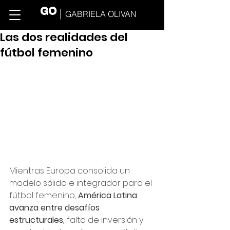
GO
GABRIELA OLIVAN
Las dos realidades del
fútbol femenino
Mientras Europa consolida un 
modelo sólido e integrador para el 
fútbol femenino, 
América Latina 
avanza entre desafíos 
estructurales,
 falta de inversión y 