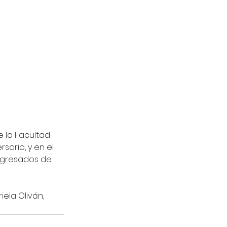
ue la Facultad 
ario, y en el 
egresados de 
ela Oliván, 