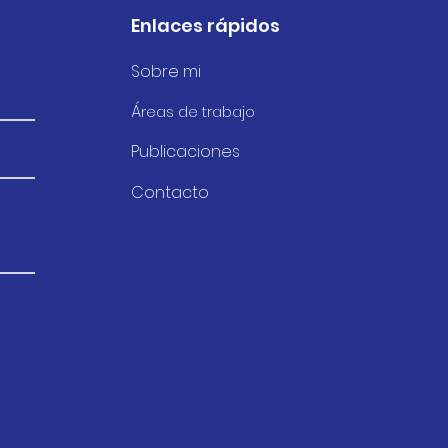
Enlaces rápidos
Sobre mi
Á
re
as de trabajo
dos realidades del
bol femenino
Publicaciones
Contacto