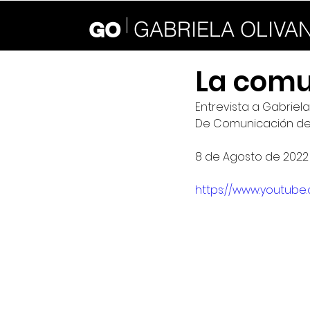
GABRIELA OLIVA
GO
La comu
Entrevista a Gabriel
De Comunicación de l
8 de Agosto de 2022
https://www.youtub