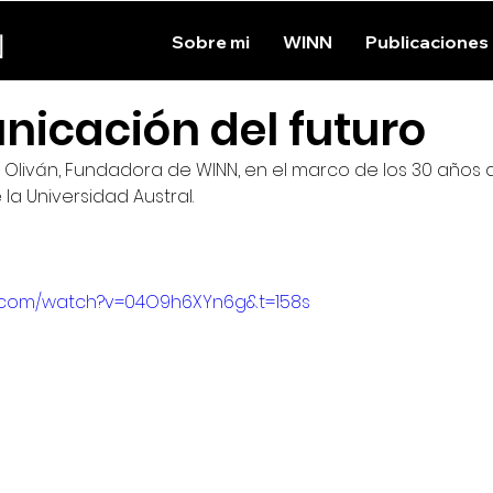
N
Sobre mi
WINN
Publicaciones
nicación del futuro
a Oliván, Fundadora de WINN, en el marco de los 30 años d
a Universidad Austral.
e.com/watch?v=04O9h6XYn6g&t=158s