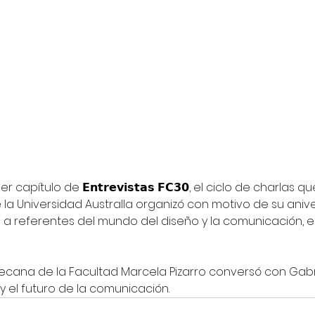
apítulo de 𝗘𝗻𝘁𝗿𝗲𝘃𝗶𝘀𝘁𝗮𝘀 𝗙𝗖𝟯𝟬, el ciclo de charlas q
a Universidad Australla organizó con motivo de su anivers
 a referentes del mundo del diseño y la comunicación, 
decana de la Facultad Marcela Pizarro conversó con Gabri
y el futuro de la comunicación.