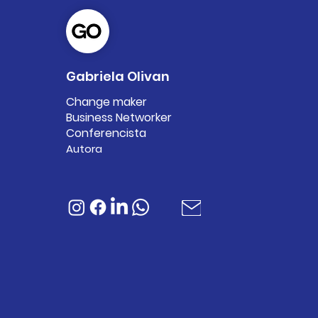
Gabriela Olivan
Ciencia y salud para
Change maker
potenciar el deporte de
Business Networker
alto rendimiento
Conferencista
femenino: la inspiración
Autora
de Las Leonas