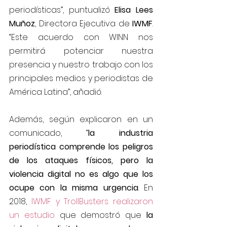
periodísticas”, puntualizó 
Elisa Lees 
Muñoz
, Directora Ejecutiva de 
IWMF
. 
“Este acuerdo con WINN nos 
permitirá potenciar nuestra 
presencia y nuestro trabajo con los 
principales medios y periodistas de 
América Latina”, añadió.
Además, según explicaron en un 
comunicado, “
la industria 
periodística comprende los peligros 
de los ataques físicos, pero la 
violencia digital no es algo que los 
ocupe con la misma urgencia
. En 
2018, 
IWMF y TrollBusters realizaron 
un estudio
 que demostró que 
la 