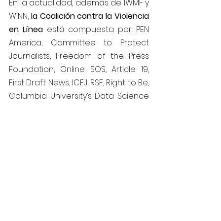
En la actualidad, además de IWMF y 
WINN, 
la Coalición contra la Violencia 
en Línea
 está compuesta por: PEN 
America, Committee to Protect 
Journalists, Freedom of the Press 
Foundation, Online SOS, Article 19, 
First Draft News, ICFJ, RSF, Right to Be, 
Columbia University’s Data Science 
Institute, Access Now, James W. 
Foley Legacy Foundation, BlockParty, 
Girl Security, The Coalition For 
Women In Journalism (CFWIJ) , 
Vita-
Activa.org
, Electronic Frontier 
Foundation, Free Press Unlimited, 
International Press Institute (IPI), The 
Marie Colvin Journalists’ Network, 
Amnesty International Valley 