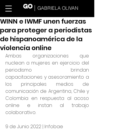
GO
GABRIELA OLIVAN
WINN e IWMF unen fuerzas
para proteger a periodistas
de hispanoamérica de la
violencia online
Ambas organizaciones que 
nuclean a mujeres en ejercicio del 
periodismo brindan 
capacitaciones y asesoramiento a 
los principales medios de 
comunicación de Argentina, Chile y 
Colombia en respuesta al acoso 
online e instan al trabajo 
colaborativo.
9 de Junio 2022 | Infobae