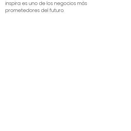
inspira: es uno de los negocios más 
prometedores del futuro.
---
Esta columna fue publicada el 14 
de diciembre de 2024 en La Nación. 
Podes leerla ingresando 
acá
.
Ver todo
Entradas relacionadas