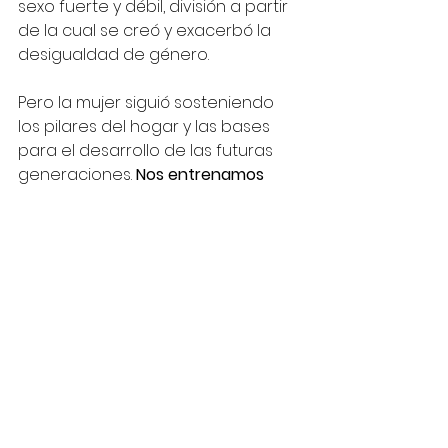
sexo fuerte y débil, división a partir 
de la cual se creó y exacerbó la 
desigualdad de género.
Pero la mujer siguió sosteniendo 
los pilares del hogar y las bases 
para el desarrollo de las futuras 
generaciones. 
Nos entrenamos 
antropológicamente para 
empatizar y generar valor en 
contextos adversos. 
La supuesta 
inferioridad de fuerza física y las 
obligaciones maternales fueron 
los clichés para un relegamiento 
social, que con los años se 
empezó a nivelar. Al punto que hoy 
llegamos a representar el 40% de 
la fuerza laboral a nivel mundial y 
se empieza a notar una presencia 