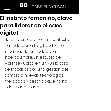
GO
GABRIELA OLIVAN
El instinto femenino, clave
para liderar en el caos
digital
No es fácil liderar en un contexto 
signado por la fragilidad, la no 
linealidad, la ansiedad y la 
incertidumbre. Un estudio de 
McKinsey ubica en un 70% la tasa 
de fracasos por una gestión del 
cambio a nuevas tecnologías, 
mercados y desafíos que no ha 
sido la adecuada.