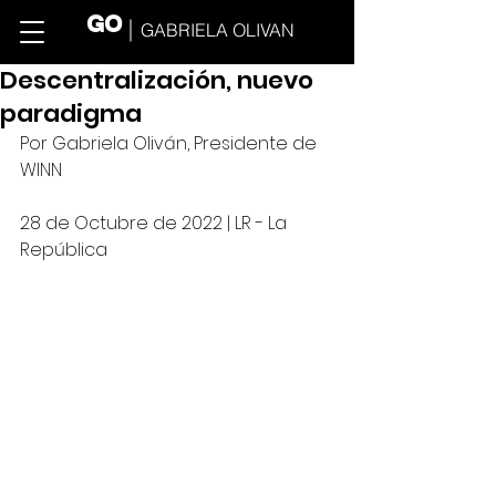
GO
GABRIELA OLIVAN
Descentralización, nuevo
paradigma
Por Gabriela Oliv
á
n, Presidente de 
WINN
28 de Octubre de 2022 | LR - La 
República