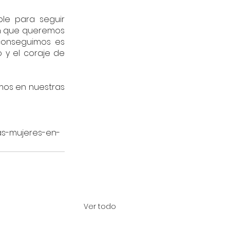
le para seguir 
n que queremos 
conseguimos es 
y el coraje de 
mos en nuestras 
las-mujeres-en-
Ver todo