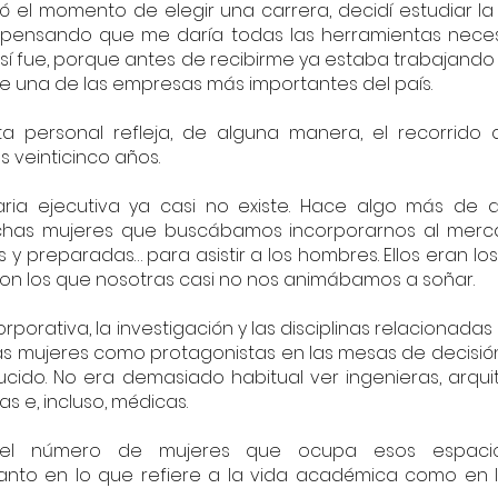
ó el momento de elegir una carrera, decidí estudiar la 
, pensando que me daría todas las herramientas neces
así fue, porque antes de recibirme ya estaba trabajando
e una de las empresas más importantes del país.
 personal refleja, de alguna manera, el recorrido q
s veinticinco años.
ria ejecutiva ya casi no existe. Hace algo más de d
chas mujeres que buscábamos incorporarnos al merca
es y preparadas… para asistir a los hombres. Ellos eran 
con los que nosotras casi no nos animábamos a soñar.
orporativa, la investigación y las disciplinas relacionadas 
las mujeres como protagonistas en las mesas de decisión,
ido. No era demasiado habitual ver ingenieras, arquite
s e, incluso, médicas.
, el número de mujeres que ocupa esos espacio
 tanto en lo que refiere a la vida académica como en l