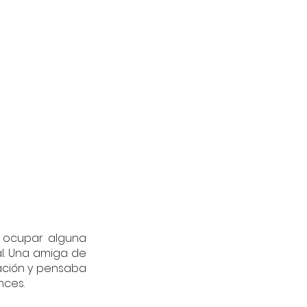
ocupar alguna 
l. Una amiga de 
ación y pensaba 
nces.