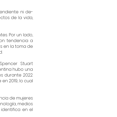
endiente ni de-
tos de la vida, 
es. Por un lado, 
on tendencia a 
s en la toma de 
d.
Spencer Stuart 
gentina hubo una 
 durante 2022. 
n 2019, lo cual 
encia de mujeres 
nología, medios 
dentifica en el 