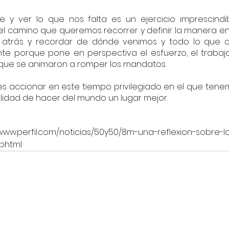
e y ver lo que nos falta es un ejercicio imprescindib
el camino que queremos recorrer y definir la manera e
ia atrás y recordar de dónde venimos y todo lo que 
te porque pone en perspectiva el esfuerzo, el trabajo 
 que se animaron a romper los mandatos.
es accionar en este tiempo privilegiado en el que tene
lidad de hacer del mundo un lugar mejor.
://www.perfil.com/noticias/50y50/8m-una-reflexion-sobre-
.phtml