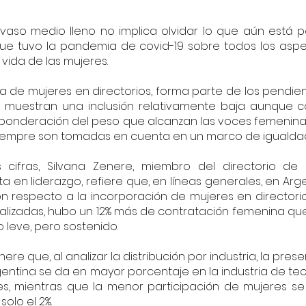
 vaso medio lleno no implica olvidar lo que aún está p
que tuvo la pandemia de covid-19 sobre todos los aspec
vida de las mujeres.
a de mujeres en directorios, forma parte de los pendient
ue muestran una inclusión relativamente baja aunque c
la ponderación del peso que alcanzan las voces femenina
siempre son tomadas en cuenta en un marco de igualda
 cifras, Silvana Zenere, miembro del directorio de 
ta en liderazgo, refiere que, en líneas generales, en Ar
 respecto a la incorporación de mujeres en directorios
lizadas, hubo un 12% más de contratación femenina que e
 leve, pero sostenido.    
re que, al analizar la distribución por industria, la pres
gentina se da en mayor porcentaje en la industria de tec
s, mientras que la menor participación de mujeres se i
solo el 2%.