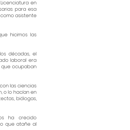
Licenciatura en 
arias para esa 
 como asistente 
ue hicimos las 
os décadas, el 
do laboral era 
los que ocupaban 
con las ciencias 
 o lo hacían en 
ctas, biólogas, 
s ha crecido 
o que atañe al 