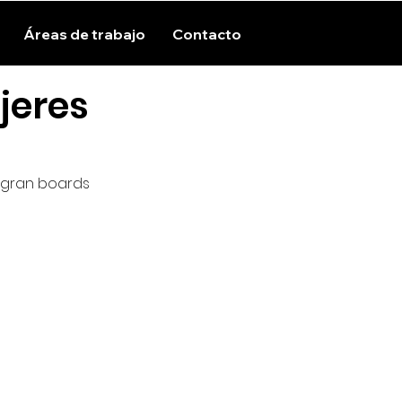
Áreas de trabajo
Contacto
jeres
egran boards 